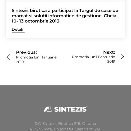
Sintezis birotica a participat la Targul de case de
marcat si solutii informatice de gestiune, Cheia ,
10- 13 octombrie 2013
Detalii
Navigare
în
Previous:
Next:
articole
Promotia lunii Februarie
Promotia lunii Ianuarie
2019
2019
S.C. Sintezis Birotica SRL Oradea
410235, P-ta. Ep.Ignaţie Darabant, 24F