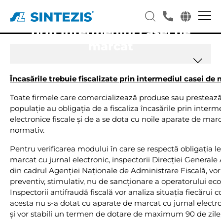
Încasările trebuie fiscalizate
prin intermediul casei de
marcat
Încasările trebuie fiscalizate prin intermediul casei de 
Toate firmele care comercializează produse sau prestează s
populație au obligația de a fiscaliza încasările prin inter
electronice fiscale și de a se dota cu noile aparate de ma
normativ.
Pentru verificarea modului în care se respectă obligația l
marcat cu jurnal electronic, inspectorii Direcției Generale
din cadrul Agenției Naționale de Administrare Fiscală, vo
preventiv, stimulativ, nu de sancționare a operatorului e
Inspectorii antifraudă fiscală vor analiza situația fiecărui c
acesta nu s-a dotat cu aparate de marcat cu jurnal electro
și vor stabili un termen de dotare de maximum 90 de zile, 