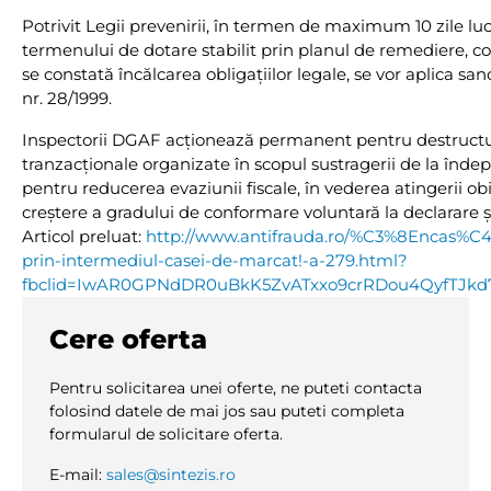
Potrivit Legii prevenirii, în termen de maximum 10 zile luc
termenului de dotare stabilit prin planul de remediere, cont
se constată încălcarea obligațiilor legale, se vor aplica s
nr. 28/1999.
Inspectorii DGAF acționează permanent pentru destructur
tranzacţionale organizate în scopul sustragerii de la îndepli
pentru reducerea evaziunii fiscale, în vederea atingerii obi
creștere a gradului de conformare voluntară la declarare și
Articol preluat:
http://www.antifrauda.ro/%C3%8Encas%C4%8
prin-intermediul-casei-de-marcat!-a-279.html?
fbclid=IwAR0GPNdDR0uBkK5ZvATxxo9crRDou4QyfTJk
Cere oferta
Pentru solicitarea unei oferte, ne puteti contacta
folosind datele de mai jos sau puteti completa
formularul de solicitare oferta.
E-mail:
sales@sintezis.ro