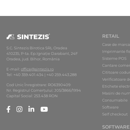
RETAIL
Case de marca
S.C. Sintezis Birotica SRL Oradea
Imprimante fi
410235, P-ta. Ep.Ignaţie Darabant, 24F
Sisteme POS
Oradea, jud. Bihor, România
Cantare comer
E-mail:
office@sintezis.ro
Cititoare codu
Tel: +40 359.401.434 | +40 259.443.288
Verificatoare d
Cod Unic Înregistrare: RO6390409
Etichete elect
Nr. Registrul Comerţului: J05/3866/1994
Masini de num
Capital Social: 253.438 RON
Consumabile
Software
Self checkout
SOFTWARE