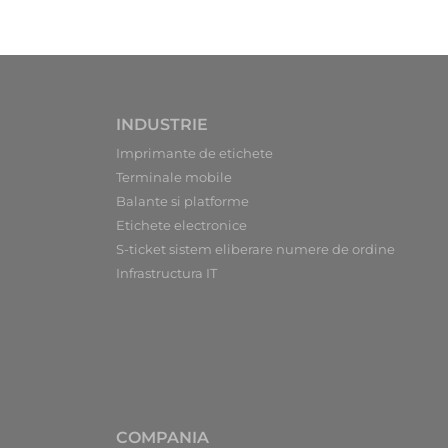
INDUSTRIE
Imprimante de etichete
Terminale mobile
Balante si platforme
Etichete electronice
S-ticket sistem eliberare numere de ordine
Infrastructura IT
COMPANIA