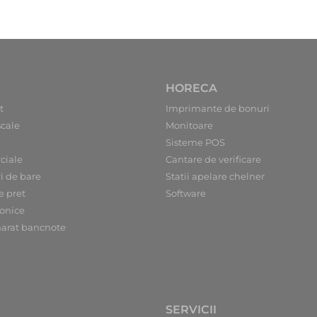
HORECA
t
Imprimante de bonuri
scale
Monitoare
Sisteme POS
ciale
Cantare de verificare
ri de bare
Statii apelare chelner
e pret
Software
ronice
arat bancnote
SERVICII