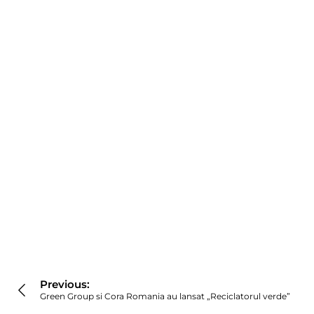
Navigare
în
Previous:
articole
Green Group si Cora Romania au lansat „Reciclatorul verde”