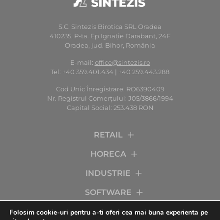
S.C. Sintezis Birotica SRL Oradea
410235, P-ta. Ep.Ignaţie Darabant, 24F
Oradea, jud. Bihor, România
E-mail:
office@sintezis.ro
Tel: +40 359.401.434 | +40 259.443.288
Cod Unic Înregistrare: RO6390409
Nr. Registrul Comerţului: J05/3866/1994
Capital Social: 253.438 RON
RETAIL
HORECA
INDUSTRIE
SOFTWARE
SERVICII
Folosim cookie-uri pentru a-ti oferi cea mai buna experienta pe