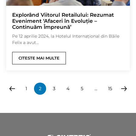
Explorând Viitorul Retailului: Rezumat
Eveniment ‘Afaceri în Evoluție –
Continuăm Împreună’
Pe 12 aprilie 2024, la Hotelul Internațional din Băile
Felix a avut...
CITESTE MAI MULTE
1
2
3
4
5
…
15