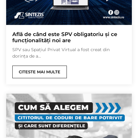
Află de când este SPV obligatoriu și ce
funcționalități noi are
SPV sau Spațiul Privat Virtual a fost creat din
dorința de a...
CITESTE MAI MULTE