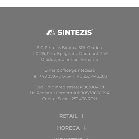
S.C. Sintezis Birotica SRL Oradea
410235, P-ta. Ep.Ignaţie Darabant, 24F
Oradea, jud. Bihor, România
E-mail:
office@sintezis.ro
Tel: +40 359.401.434 | +40 259.443.288
Cod Unic Înregistrare: RO6390409
Nr. Registrul Comerţului: J05/3866/1994
Capital Social: 253.438 RON
RETAIL
HORECA