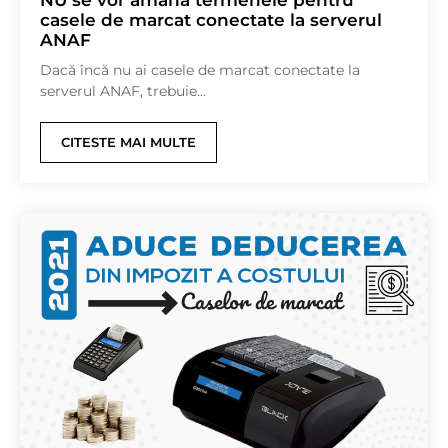
NU se vor amâna termenele pentru
casele de marcat conectate la serverul
ANAF
Dacă încă nu ai casele de marcat conectate la
serverul ANAF, trebuie...
CITESTE MAI MULTE