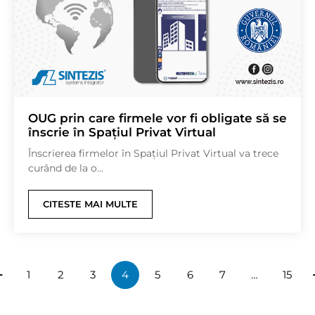
OUG prin care firmele vor fi obligate să se
înscrie în Spațiul Privat Virtual
Înscrierea firmelor în Spațiul Privat Virtual va trece
curând de la o...
CITESTE MAI MULTE
1
2
3
4
5
6
7
…
15