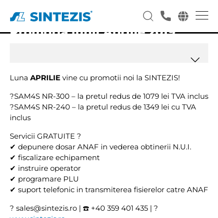
Promotia lunii Aprilie 2019
Luna
APRILIE
vine cu promotii noi la SINTEZIS!
?
SAM4S NR-300 – la pretul redus de 1079 lei TVA inclus
?
SAM4S NR-240 – la pretul redus de 1349 lei cu TVA
inclus
Servicii GRATUITE
?
✔
depunere dosar ANAF in vederea obtinerii N.U.I.
✔
fiscalizare echipament
✔
instruire operator
✔
programare PLU
✔
suport telefonic in transmiterea fisierelor catre ANAF
?
sales@sintezis.ro |
☎️
+40 359 401 435 |
?