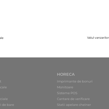
Valul vanzarilo
ale
HORECA
t
Imprimante de bonuri
scale
Monitoare
Sisteme POS
ciale
Cantare de verificare
ri de bare
Statii apelare chelner