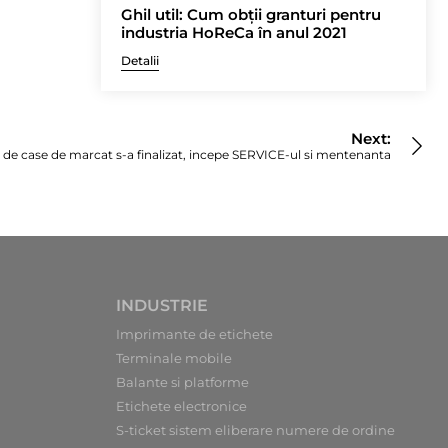
Ghil util: Cum obții granturi pentru
industria HoReCa în anul 2021
Detalii
Next:
r de case de marcat s-a finalizat, incepe SERVICE-ul si mentenanta
INDUSTRIE
Imprimante de etichete
Terminale mobile
Balante si platforme
Etichete electronice
S-ticket sistem eliberare numere de ordine