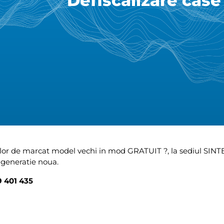
Defiscalizare case
or de marcat model vechi in mod GRATUIT
?
, la sediul SINT
n generatie noua.
9 401 435