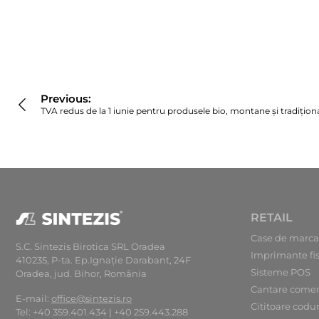
Navigare
în
Previous:
articole
TVA redus de la 1 iunie pentru produsele bio, montane și tradițion
RETAIL
Case de marca
S.C. Sintezis Birotica SRL Oradea
Imprimante fi
410235, P-ta. Ep.Ignaţie Darabant, 24F
Sisteme POS
Oradea, jud. Bihor, România
Cantare comer
E-mail:
office@sintezis.ro
Cititoare codu
Tel: +40 359.401.434 | +40 259.443.288