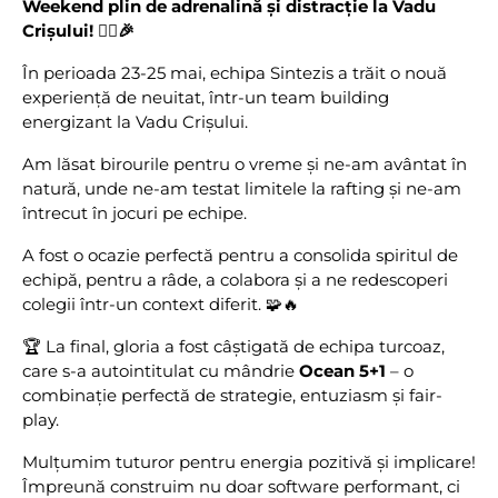
Weekend plin de adrenalină și distracție la Vadu
Crișului! 🚣‍♀️🎉
În perioada 23-25 mai, echipa Sintezis a trăit o nouă
experiență de neuitat, într-un team building
energizant la Vadu Crișului.
Am lăsat birourile pentru o vreme și ne-am avântat în
natură, unde ne-am testat limitele la rafting și ne-am
întrecut în jocuri pe echipe.
A fost o ocazie perfectă pentru a consolida spiritul de
echipă, pentru a râde, a colabora și a ne redescoperi
colegii într-un context diferit. 🧩🔥
🏆 La final, gloria a fost câștigată de echipa turcoaz,
care s-a autointitulat cu mândrie
Ocean 5+1
– o
combinație perfectă de strategie, entuziasm și fair-
play.
Mulțumim tuturor pentru energia pozitivă și implicare!
Împreună construim nu doar software performant, ci