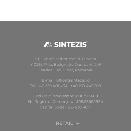
S.C. Sintezis Birotica SRL Oradea
410235, P-ta. Ep.Ignaţie Darabant, 24F
Oradea, jud. Bihor, România
E-mail:
office@sintezis.ro
Tel: +40 359.401.434 | +40 259.443.288
Cod Unic Înregistrare: RO6390409
Nr. Registrul Comerţului: J05/3866/1994
Capital Social: 253.438 RON
RETAIL