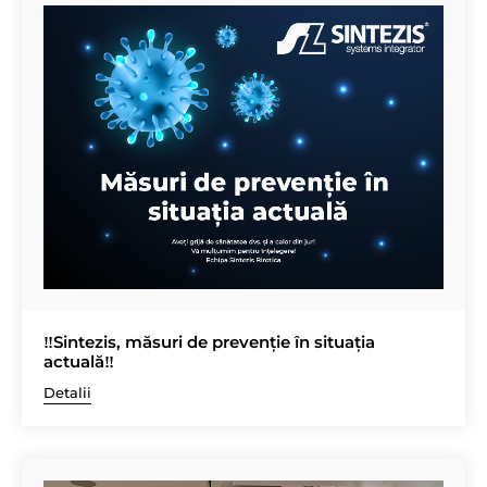
‼️Sintezis, măsuri de prevenție în situația
actuală‼️
Detalii