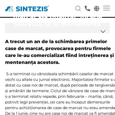
Valul vanzarilor de case de
marcat s-a finalizat, incepe
SERVICE-ul si mentenanta
A trecut un an de la schimbarea primelor
case de marcat, provocarea pentru firmele
care le-au comercializat fiind întreţinerea şi
mentenanţa acestora.
S-a terminat cu vânzoleala schimbării caselor de marcat
vechi cu altele cu jurnal electronic. Majoritatea firmelor s
dotat cu case noi de marcat, după perioade de tergiversăr
şi amânări de termene. Ciclul de vânzare de case de mar
s-a terminat relativ repede, prin februarie – martie, când,
potrivit legii prevenţiei, cei care au început demersurile
pentru achiziţionarea de case de marcat nu erau amendaţ
De la 1 iunie, cine nu are case noi de marcat va fi amendat