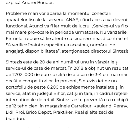
explică Andrei Bondor.
Probleme mari vor apărea la momentul conectării
aparatelor fiscale la serverul ANAF, când acesta va deveni
funcţional. Atunci va fi iar mult de lucru. „Service-ul va fi 
mai mare provocare în perioada următoare. Nu vânzările.
Firmele trebuie să fie atente cu cine semnează contractel
Să verifice înainte capacitatea acestora, numărul de
angajaţi, disponibilitatea”, atenţionează directorul Sintezis
Sintezis este de 20 de ani numărul unu în vânzările și
service-ul de case de marcat. În 2018 a obţinut un rezulta
de 1.702. 000 de euro, o cifră de afaceri de 3-4 ori mai ma
decât a competitorilor. În prezent, Sintezis deţine un
portofoliu de peste 6.200 de echipamente instalate și în
service, atât în judeţul Bihor, cât și în ţară, în cadrul reţelel
internaţionale de retail. Sintezis este prezentă cu o echip
de 12 tehnicieni în magazinele Carrefour, Kauland, Penny,
Lidl, Proi, Brico Depot, Praktiker, Real și alte zeci de
branduri.