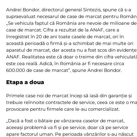
Andrei Bondor, directorul general Sintezis, spune că s-a
supraevaluat necesarul de case de marcat pentru Români
„Se vehicula faptul că România are nevoie de milioane de
case de marcat. Cifra a rezultat de la ANAF, care a
înregistrat în 20 de ani toate casele de marcat, ori în
această perioadă o firmă şi-a schimbat de mai multe ori
aparatul de marcat, dar acesta nu a fost scos din evidenţe
ANAF. Realitatea este că doar o treime din cifra vehiculat
este cea reală. Adică, în România ar fi necesare circa
600.000 de case de marcat”, spune Andrei Bondor.
Etapa a doua
Primele case noi de marcat încep să iasă din garanţie şi
trebuie reînnoite contractele de service, ceea ce este o m
provocare pentru firmele care le-au comercializat.
„Dacă a fost o bătaie pe vânzarea caselor de marcat,
aceeaşi problemă va fi şi pe service, doar că pe service
apare factorul uman. Pe perioada vânzărilor s-au născut