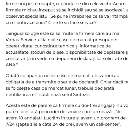
firme noi peste noapte, rupându-se din cele vechi. Acum,
firmele mici au început să se închidă sau să se asocieze”, 
observat specialistul. Se pune întrebarea ce se va întâmpl
cu clienţii acestora? Cine le va face service?
„Singura soluţie este să se mute la firmele care au mai
rămas. Service-ul la noile case de marcat presupune:
operativitate, cunoştinţe tehnice şi informatice de
actualitate, stocuri de piese, disponibilitate de deplasare ş
consultanţă în vederea depunerii declaraţiilor solicitate d
ANAF.
Odată cu apariţia noilor case de marcat, utilizatorii au
obligaţia de a transmite o serie de declaraţii. Chiar dacă n
se foloseşte casa de marcat lunar, trebuie declarată
neutilizarea ei”, subliniază şeful Sintezis.
Acesta este de părere că firmele cu doi-trei angajaţi nu vo
putea face faţă perioadei de service care urmează. „Noi
avem 18 angajaţi. Lucrăm în ture şi avem un program de
7/24 (şapte zile a câte 24 de ore), avem un call-center”,