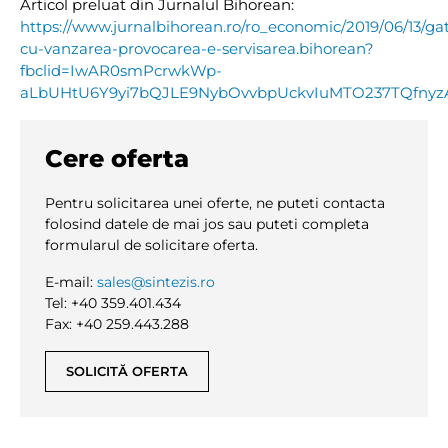
Articol preluat din Jurnalul Bihorean:
https://www.jurnalbihorean.ro/ro_economic/2019/06/13/ga
cu-vanzarea-provocarea-e-servisarea.bihorean?
fbclid=IwAR0smPcrwkWp-
aLbUHtU6Y9yi7bQJLE9NybOvvbpUckvIuMTO237TQfnyz
Cere oferta
Pentru solicitarea unei oferte, ne puteti contacta
folosind datele de mai jos sau puteti completa
formularul de solicitare oferta.
E-mail:
sales@sintezis.ro
Tel: +40 359.401.434
Fax: +40 259.443.288
SOLICITĂ OFERTA