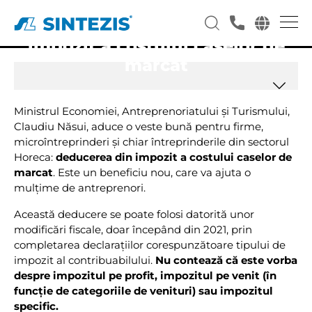
2021 aduce deducerea din
impozit a costului caselor de
marcat
Ministrul Economiei, Antreprenoriatului şi Turismului,
Claudiu Năsui, aduce o veste bună pentru firme,
microîntreprinderi și chiar întreprinderile din sectorul
Horeca:
deducerea din impozit a costului caselor de
marcat
. Este un beneficiu nou, care va ajuta o
mulțime de antreprenori.
Această deducere se poate folosi datorită unor
modificări fiscale, doar începând din 2021, prin
completarea declarațiilor corespunzătoare tipului de
impozit al contribuabilului.
Nu contează că este vorba
despre impozitul pe profit, impozitul pe venit (în
funcție de categoriile de venituri) sau impozitul
specific.