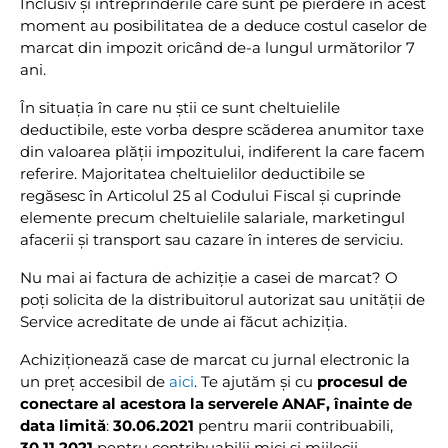
Inclusiv și întreprinderile care sunt pe pierdere în acest
moment au posibilitatea de a deduce costul caselor de
marcat din impozit oricând de-a lungul următorilor 7
ani.
În situația în care nu știi ce sunt cheltuielile
deductibile, este vorba despre scăderea anumitor taxe
din valoarea plății impozitului, indiferent la care facem
referire. Majoritatea cheltuielilor deductibile se
regăsesc în Articolul 25 al Codului Fiscal și cuprinde
elemente precum cheltuielile salariale, marketingul
afacerii și transport sau cazare în interes de serviciu.
Nu mai ai factura de achiziție a casei de marcat? O
poți solicita de la distribuitorul autorizat sau unității de
Service acreditate de unde ai făcut achiziția.
Achiziționează case de marcat cu jurnal electronic la
un preț accesibil de
aici
. Te ajutăm și cu
procesul de
conectare al acestora la serverele ANAF, înainte de
data limită
:
30.06.2021
pentru marii contribuabili,
30.11.2021
pentru contribuabilii mici și mijlocii,