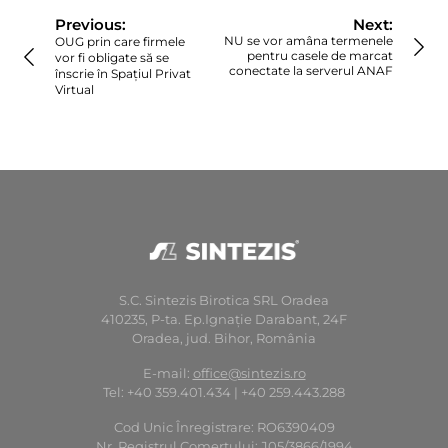
în
Previous:
Next:
articole
NU se vor amâna termenele
OUG prin care firmele
pentru casele de marcat
vor fi obligate să se
conectate la serverul ANAF
înscrie în Spațiul Privat
Virtual
S.C. Sintezis Birotica SRL Oradea
410235, P-ta. Ep.Ignaţie Darabant, 24F
Oradea, jud. Bihor, România
E-mail:
office@sintezis.ro
Tel: +40 359.401.434 | +40 259.443.288
Cod Unic Înregistrare: RO6390409
Nr. Registrul Comerţului: J05/3866/1994