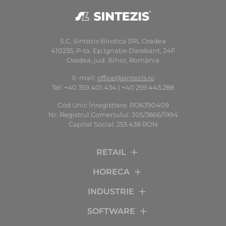
S.C. Sintezis Birotica SRL Oradea
410235, P-ta. Ep.Ignaţie Darabant, 24F
Oradea, jud. Bihor, România
E-mail:
office@sintezis.ro
Tel: +40 359.401.434 | +40 259.443.288
Cod Unic Înregistrare: RO6390409
Nr. Registrul Comerţului: J05/3866/1994
Capital Social: 253.438 RON
RETAIL
HORECA
INDUSTRIE
SOFTWARE