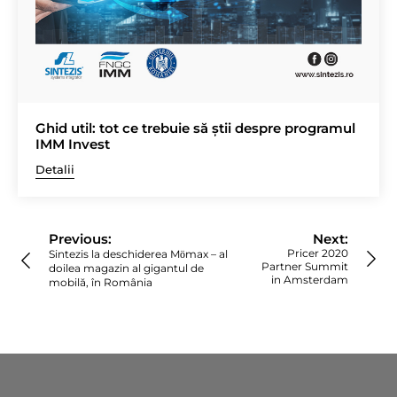
Ghid util: tot ce trebuie să știi despre programul
IMM Invest
Detalii
Navigare
în
Previous:
Next:
articole
Pricer 2020
Sintezis la deschiderea Mӧmax – al
Partner Summit
doilea magazin al gigantul de
in Amsterdam
mobilă, în România