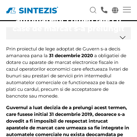
Termenul de dotare a
automatelor comerciale cu
case de marcat s-a prelungit
Prin proiectul de lege adoptat de Guvern s-a decis
amanarea pana la
31 decembrie 2020
a obligatiei de
dotare cu aparate de marcat electronice fiscale in
cazul operatorilor economici care efectueaza livrari de
bunuri sau prestari de servicii prin intermediul
automatelor comerciale ce functioneaza pe baza de
plati cu cardul, precum si de acceptatoare de
bancnote sau monede.
Guvernul a luat decizia de a prelungi acest termen,
care fusese initial 31 decembrie 2019, deoarece s-a
dovedit a fi imposibil de respectat intrucat
aparatele de marcat care urmeaza sa fie integrate in
automatele comerciale nu exista deocamdata pe