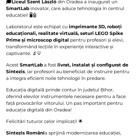
🎓L
iceul Szent László
din Oradea a inaugurat un
SmartLab
inovator, care aduce tehnologia în centrul
educației! 🖥️🤖
Laboratorul este echipat cu
imprimante 3D, roboți
educaționali, realitate virtuală, seturi LEGO Spike
Prime și microscop digital
pentru profesori și elevi,
transformând lecțiile în experiențe interactive și
captivante. 🔬💡
Acest
SmartLab
a fost
livrat, instalat și configurat de
Sintezis
, iar profesorii au beneficiat de instruire pentru
a integra eficient noile tehnologii în predare.
Educația digitală prinde contur în județul Bihor,
oferind elevilor instrumentele necesare pentru a face
față provocărilor viitorului. Un pas important pentru
educația digitală din Oradea!
Felicitări tuturor celor implicați! 🌟
Sintezis Români
a sprijină modernizarea educației,