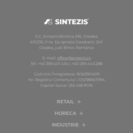
S.C. Sintezis Birotica SRL Oradea
410235, P-ta. Ep.Ignaţie Darabant, 24F
Oradea, jud. Bihor, România
E-mail:
office@sintezis.ro
Tel: +40 359.401.434 | +40 259.443.288
Cod Unic Înregistrare: RO6390409
Nr. Registrul Comerţului: J05/3866/1994
Capital Social: 253.438 RON
RETAIL
HORECA
INDUSTRIE