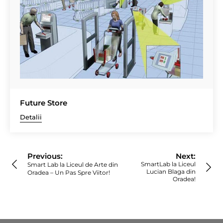
Future Store
Detalii
Navigare
în
Previous:
Next:
articole
SmartLab la Liceul
Smart Lab la Liceul de Arte din
Lucian Blaga din
Oradea – Un Pas Spre Viitor!
Oradea!