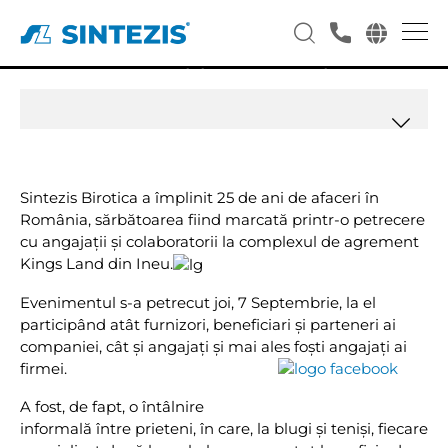
Aniversare Sintezis 25 de ani de
afaceri in Romania
Sintezis Birotica a împlinit 25 de ani de afaceri în
România, sărbătoarea fiind marcată printr-o petrecere
cu angajaţii şi colaboratorii la complexul de agrement
Kings Land din Ineu.
Evenimentul s-a petrecut joi, 7 Septembrie, la el
participând atât furnizori, beneficiari și parteneri ai
companiei, cât și angajați și mai ales foști ang
ajați ai
firmei.
A fost, de fapt, o întâlnire
informală între prieteni, în care, la blugi și teniși, fiecare