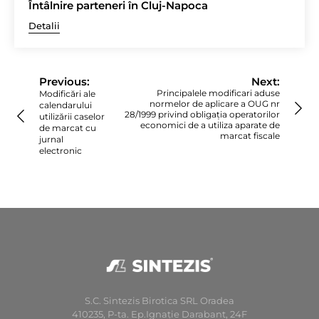
Întâlnire parteneri în Cluj-Napoca
Detalii
Navigare
în
Previous:
Next:
articole
Principalele modificari aduse
Modificări ale
normelor de aplicare a OUG nr
calendarului
28/1999 privind obligația operatorilor
utilizării caselor
economici de a utiliza aparate de
de marcat cu
marcat fiscale
jurnal
electronic
S.C. Sintezis Birotica SRL Oradea
410235, P-ta. Ep.Ignaţie Darabant, 24F