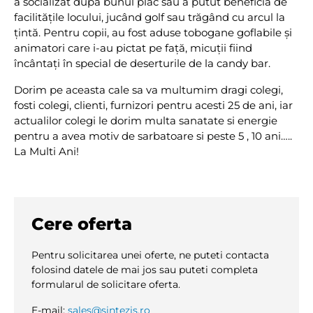
a socializat după bunul plac sau a putut beneficia de
facilităţile locului, jucând golf sau trăgând cu arcul la
ţintă. Pentru copii, au fost aduse tobogane goflabile și
animatori care i-au pictat pe față, micuții fiind
încântați în special de deserturile de la candy bar.
Dorim pe aceasta cale sa va multumim dragi colegi,
fosti colegi, clienti, furnizori pentru acesti 25 de ani, iar
actualilor colegi le dorim multa sanatate si energie
pentru a avea motiv de sarbatoare si peste 5 , 10 ani…..
La Multi Ani!
Cere oferta
Pentru solicitarea unei oferte, ne puteti contacta
folosind datele de mai jos sau puteti completa
formularul de solicitare oferta.
E-mail:
sales@sintezis.ro