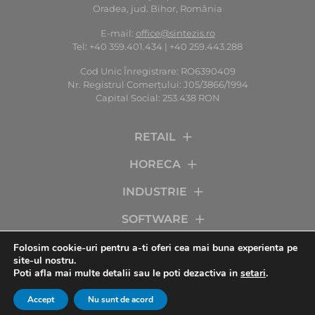
Oradea, jud. Bihor, România
E-mail:
office@sintezis.ro
Tel: +40 359.401.434 | +40 259.443.288
Cod Unic Înregistrare: RO6390409
Nr. Registrul Comerţului: J05/3866/1994
Capital Social: 253.438 RON
RETAIL
HORECA
INDUSTRIE
SOFTWARE
SERVICII
Folosim cookie-uri pentru a-ti oferi cea mai buna experienta pe
site-ul nostru.
Poti afla mai multe detalii sau le poti dezactiva in
setari
.
COMPANIA
Accept
Nu sunt de acord