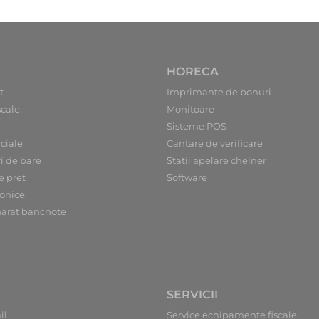
HORECA
t
Imprimante de bonuri
scale
Monitoare
Sisteme POS
ciale
Cantare de verificare
ri de bare
Statii apelare chelner
e pret
Software
ronice
arat bancnote
SERVICII
il
Service echipamente fiscale