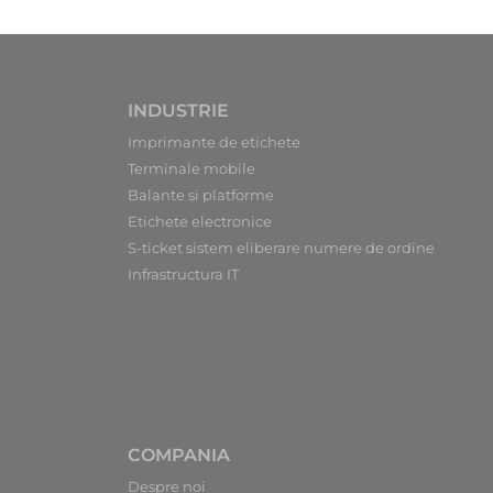
INDUSTRIE
Imprimante de etichete
Terminale mobile
Balante si platforme
Etichete electronice
S-ticket sistem eliberare numere de ordine
Infrastructura IT
COMPANIA
Despre noi