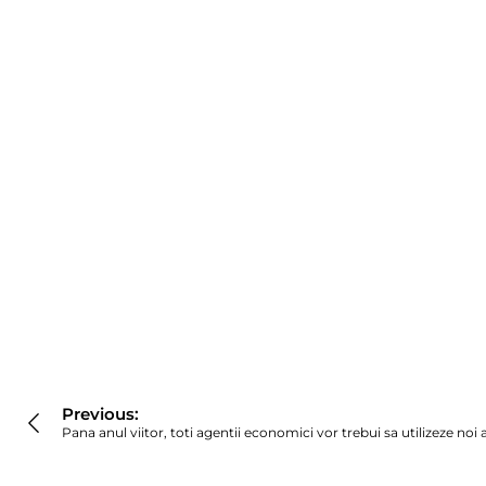
Navigare
în
Previous:
articole
Pana anul viitor, toti agentii economici vor trebui sa utilizeze no