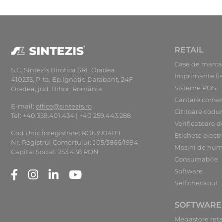
RETAIL
Case de marca
S.C. Sintezis Birotica SRL Oradea
Imprimante fi
410235, P-ta. Ep.Ignaţie Darabant, 24F
Sisteme POS
Oradea, jud. Bihor, România
Cantare comer
E-mail:
office@sintezis.ro
Cititoare codu
Tel: +40 359.401.434 | +40 259.443.288
Verificatoare d
Cod Unic Înregistrare: RO6390409
Etichete elect
Nr. Registrul Comerţului: J05/3866/1994
Masini de num
Capital Social: 253.438 RON
Consumabile
Software
Self checkout
SOFTWARE
Megastore reta