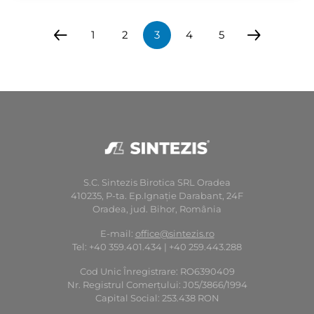
1
2
3
4
5
S.C. Sintezis Birotica SRL Oradea
410235, P-ta. Ep.Ignaţie Darabant, 24F
Oradea, jud. Bihor, România
E-mail:
office@sintezis.ro
Tel: +40 359.401.434 | +40 259.443.288
Cod Unic Înregistrare: RO6390409
Nr. Registrul Comerţului: J05/3866/1994
Capital Social: 253.438 RON