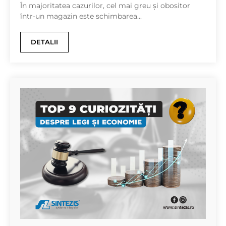
În majoritatea cazurilor, cel mai greu și obositor
într-un magazin este schimbarea...
DETALII