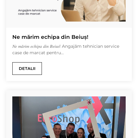
Ne mărim echipa din Beiuș!
𝑁𝑒 𝑚𝑎̆𝑟𝑖𝑚 𝑒𝑐ℎ𝑖𝑝𝑎 𝑑𝑖𝑛 𝐵𝑒𝑖𝑢𝑠! Angajăm tehnician service
case de marcat pentru...
DETALII