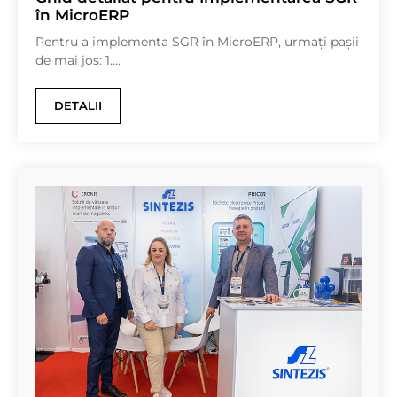
în MicroERP
Pentru a implementa SGR în MicroERP, urmați pașii
de mai jos: 1....
DETALII